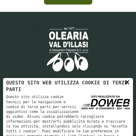
×
QUESTO SITO WEB UTILIZZA COOKIE DI TERZE
Olearia Val D'Illasi: Eccellenza, Ambiente e Impegno Totale.
PARTI
Seguiamo la filiera del tuo olio a 360 gradi occupandoci della
Questo sito utilizza cookie
vendita e della valorizzazione del rifiuto generato dallo
tecnici per la navigazione e
cookie di terze parti per servizi
schema produttivo.
aggiuntivi come la visualizzazione
di video. Alcuni cookie potrebbero raccogliere
informazioni per mostrarti pubblicità mirata e tracciare
la tua attività, installandosi solo cliccando su "Accetta
tutti i cookie". Puoi modificare le tue preferenze in